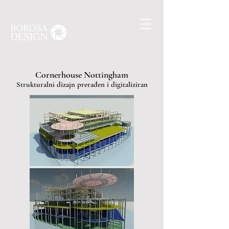
Cornerhouse Nottingham
Strukturalni dizajn prerađen i digitaliziran