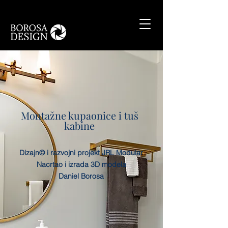
Montažne kupaonice i tuš
kabine
Dizajn© i razvojni projekt JRL Modular
Nacrtao i izrada 3D modela
Daniel Borosa