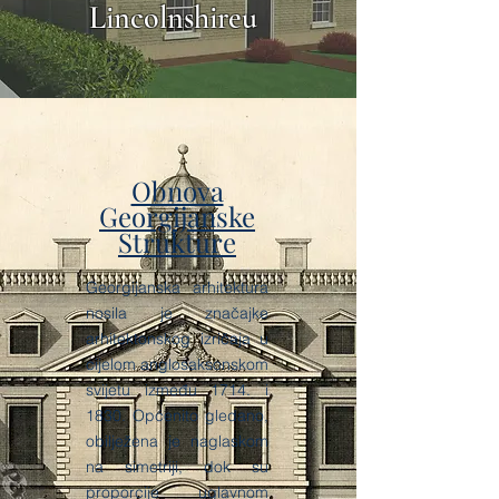
Lincolnshireu
Obnova
Georgijanske
Strukture
Georgijanska arhitektura
nosila je značajke
arhitektonskog izričaja u
cijelom anglosaksonskom
svijetu između 1714. i
1830. Općenito gledano,
obilježena je naglaskom
na simetriji, dok su
proporcije uglavnom