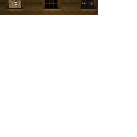
Tlocrti i pročelja
Proces obnove i
rekonstrukcije kuće
transformirat će ju u
izvorni oblik na način
kojim će maksimalno
zaštititi i rekonstruirati