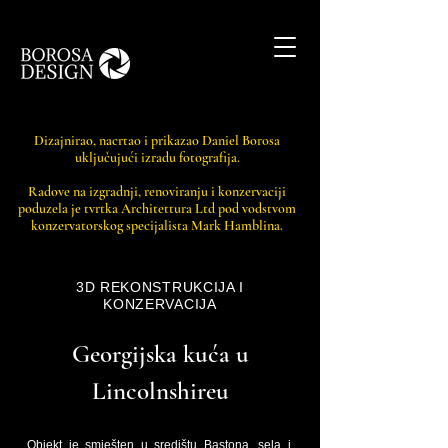
Dizajnirao, nacrtao i prikazao Daniel Borosa
uključujući izradu fotografija.
Radove na izgradnji, renoviranju i konzervaciji
poduzela je tvrtka Architettura Ltd pod vodstvom
konzervatorskog specijalista Mark Hamblina.
3D REKONSTRUKCIJA I
KONZERVACIJA
Georgijska kuća u
Lincolnshireu
Objekt je smješten u središtu Bastona, sela i