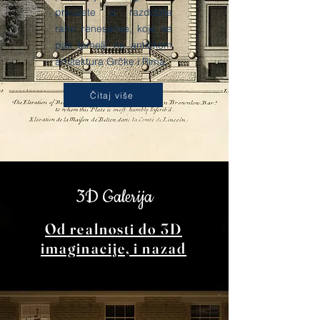
preuzete iz razdoblja
rane renesanse, koje se
pak temelji na antičkom
arhitektura Grčke i Rima.
Čitaj više
3D Galerija
Od realnosti do 3D
imaginacije, i nazad