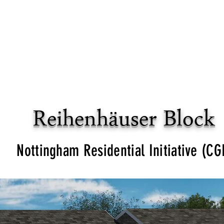
Heim
Um
Design
Reihenhäuser Block
Nottingham Residential Initiative (CG